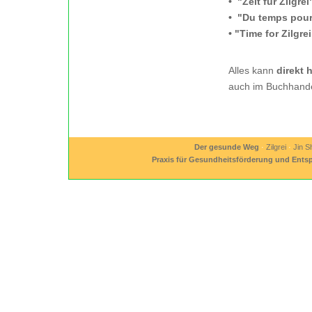
•
"Zeit für Zilgrei
•
"Du temps pour 
•
"Time for Zilgrei
Alles kann
direkt 
auch im Buchhandel
Der gesunde Weg
·
Zilgrei
·
Jin S
Praxis für Gesundheitsförderung und Ent