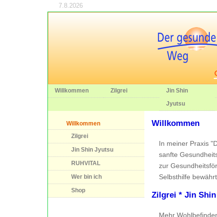
7.8.2026
Willkommen
Zilgrei
Jin Shin
Jyutsu
Willkommen
Willkommen
Zilgrei
In meiner Praxis "
Jin Shin Jyutsu
sanfte Gesundheits
RUHVITAL
zur Gesundheitsfö
Selbsthilfe bewähr
Wer bin ich
Shop
Zilgrei * Jin Sh
Mehr Wohlbefinden