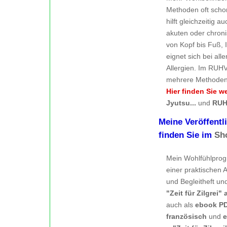
Methoden oft schon
hilft gleichzeitig 
akuten oder chron
von Kopf bis Fuß, 
eignet sich bei all
Allergien. Im RUH
mehrere Methoden 
Hier finden Sie w
Jyutsu...
und
RUH
Meine Veröffent
finden Sie im
Sh
Mein Wohlfühlpr
einer praktischen A
und Begleitheft un
"Zeit für Zilgrei" 
auch als
ebook P
französisch
und
e