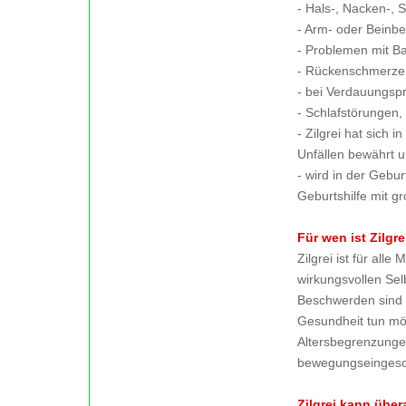
- Hals-, Nacken-, 
- Arm- oder Beinb
- Problemen mit B
- Rückenschmerze
- bei Verdauungsp
- Schlafstörungen,
- Zilgrei hat sich i
Unfällen bewährt 
- wird in der Gebu
Geburtshilfe mit g
Für wen ist Zilgre
Zilgrei ist für all
wirkungsvollen Sel
Beschwerden sind 
Gesundheit tun möc
Altersbegrenzungen
bewegungseingesch
Zilgrei kann über