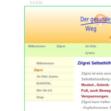
8.8.2026
Willkommen
Zilgrei
Jin Shin
Jyutsu
Zilgrei Selbsthilf
Willkommen
Zilgrei
Zilgrei ist eine w
Jin Shin Jyutsu
Selbstbehandlung
RUHVITAL
Muskel-, Gelenk-
Fuß, auch Bewe
Wer bin ich
Verspannungen.
Shop
Zilgrei kann helfen
- Kopfschmerzen, 